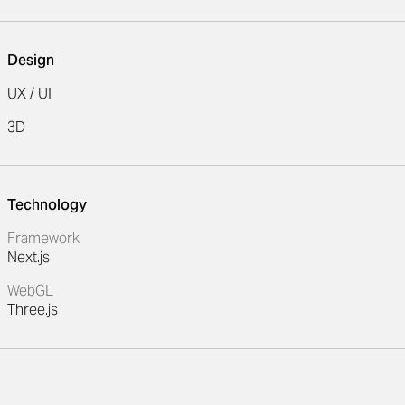
Design
UX / UI
3D
Technology
Framework
Next.js
WebGL
Three.js