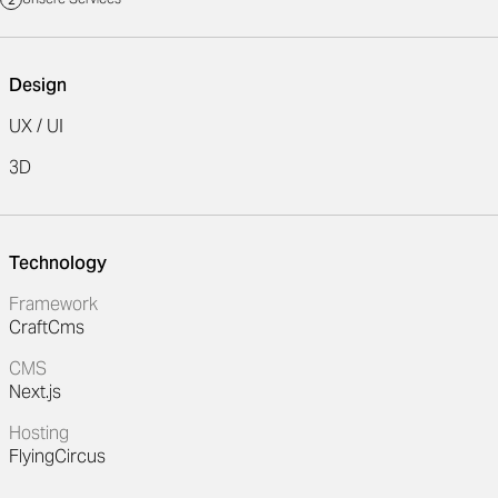
Design
UX / UI
3D
Technology
Framework
CraftCms
CMS
Next.js
Hosting
FlyingCircus